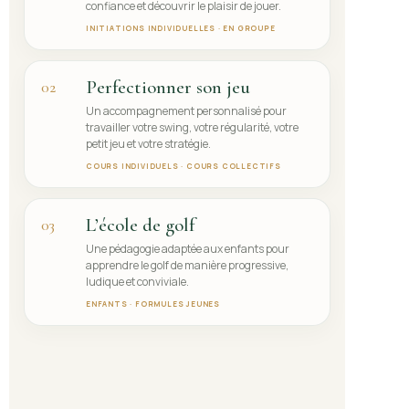
confiance et découvrir le plaisir de jouer.
INITIATIONS INDIVIDUELLES · EN GROUPE
Perfectionner son jeu
02
Un accompagnement personnalisé pour
travailler votre swing, votre régularité, votre
petit jeu et votre stratégie.
COURS INDIVIDUELS · COURS COLLECTIFS
L’école de golf
03
Une pédagogie adaptée aux enfants pour
apprendre le golf de manière progressive,
ludique et conviviale.
ENFANTS · FORMULES JEUNES