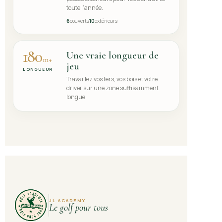
toute l’année.
6
couverts
10
extérieurs
180
Une vraie longueur de
m+
jeu
LONGUEUR
Travaillez vos fers, vos bois et votre
driver sur une zone suffisamment
longue.
JL ACADEMY
Le golf pour tous