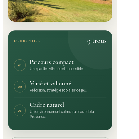
9 trous
L’ESSENTIEL
Parcours compact
01
Une partie rythmée et accessible.
Varié et vallonné
02
Précision, stratégie et plaisir de jeu.
Cadre naturel
03
Un environnement calme au cœur de la
Provence.