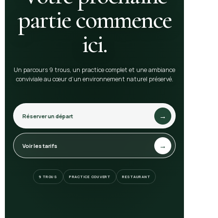
partie commence
ici.
Un parcours 9 trous, un practice complet et une ambiance
conviviale au cœur d’un environnement naturel préservé.
→
Réserver un départ
→
Voir les tarifs
9 TROUS
PRACTICE COUVERT
RESTAURANT