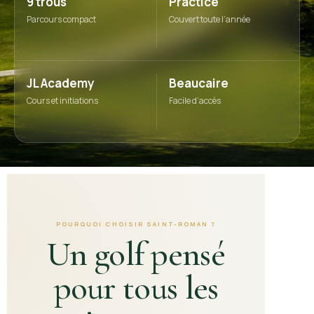
9 trous
Practice
Parcours compact
Couvert toute l’année
JL Academy
Beaucaire
Cours et initiations
Facile d’accès
POURQUOI CHOISIR SAINT-ROMAN ?
Un golf pensé
pour tous les