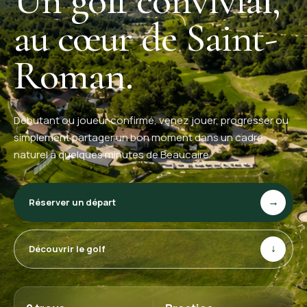
Un golf convivial,
au cœur de Saint-
Roman.
Débutant ou joueur confirmé, venez jouer, progresser ou
simplement partager un bon moment dans un cadre
naturel à quelques minutes de Beaucaire.
Réserver un départ
→
Découvrir le golf
↓