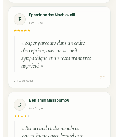
Epaminondas Machiavelli
E
Local Guide
★★★★★
« Super parcours dans un cadre
d’exception, avec un accueil
sympathique et un restaurant très
apprécié. »
”
Visité en février
Benjamin Massoumou
B
Avis Google
★★★★
★
« Bel accueil et des membres
sympathiques avec lesquels j’ai