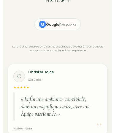
21 avis Google
G
Google
Avis publics
La note et le nombre d’avis sont susceptibles d’évoluer à mesure que de
nouveaux visiteurs partagent leur expérience.
Christel Dolce
C
Avis Google
★★★★★
« Enfin une ambiance conviviale,
dans un magnifique cadre, avec une
équipe passionnée. »
”
Visité en février