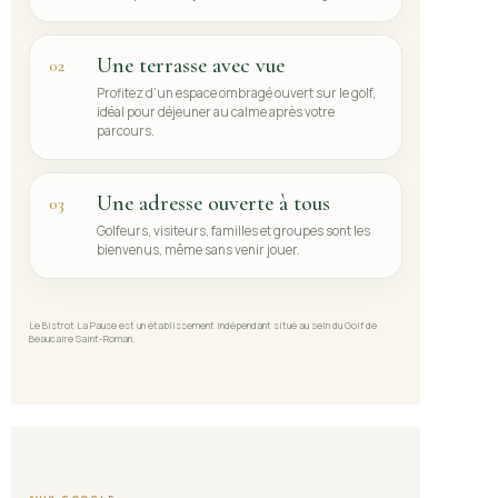
Une terrasse avec vue
02
Profitez d’un espace ombragé ouvert sur le golf,
idéal pour déjeuner au calme après votre
parcours.
Une adresse ouverte à tous
03
Golfeurs, visiteurs, familles et groupes sont les
bienvenus, même sans venir jouer.
Le Bistrot La Pause est un établissement indépendant situé au sein du Golf de
Beaucaire Saint-Roman.