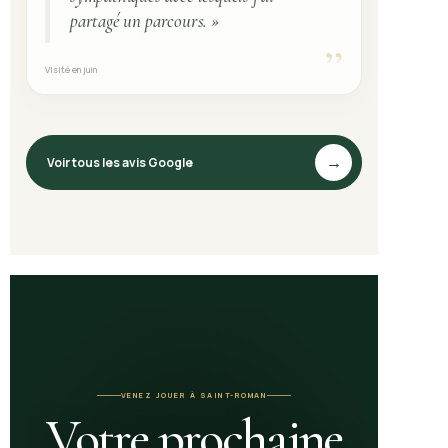
partagé un parcours. »
”
Visité en juin
Voir tous les avis Google
→
VENEZ JOUER À SAINT-ROMAN
Votre prochaine